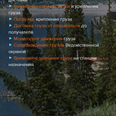
Разработка схем погрузки
и крепления
груза
Погрузка,
крепление груза
Доставка груза от отправителя
до
получателя
Мониторинг движения
груза
Сопровождение грузов
Ведомственной
охраной
Временное хранение груза
на станции
назначения