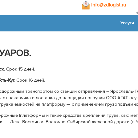
info@zdlogist.ru
Услуги
УАРОВ.
ск.
Срок 15 дней.
ть-Кут.
Срок 16 дней.
дорожным транспортом со станции отправления – Ярославль-Гл
х от заказчика и доставка до площадки погрузки ООО АГАТ осу
погрузка емкостей на платформу — с применением грузоподъемно
жные lплатформы и такие средства крепления груза, как: мета
 — Лена-Восточная Восточно-Сибирской железной дороги (г. Ус